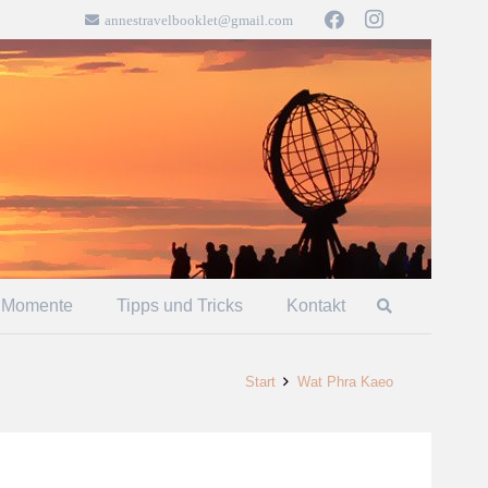
annestravelbooklet@gmail.com
 Momente
Tipps und Tricks
Kontakt
Start
Wat Phra Kaeo