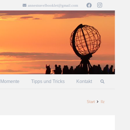
annestravelbooklet@gmail.com
 Momente
Tipps und Tricks
Kontakt
Start
Ilz